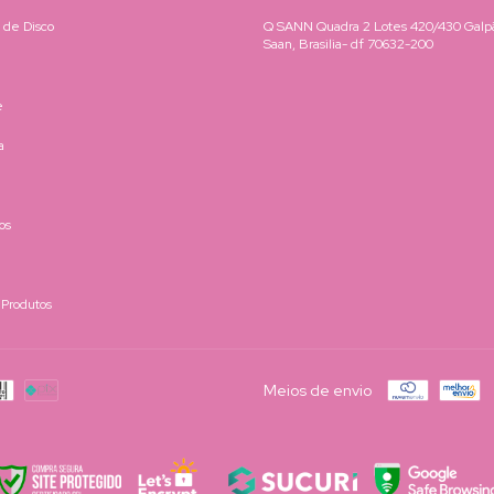
 de Disco
Q SANN Quadra 2 Lotes 420/430 Galpã
Saan, Brasilia- df 70632-200
e
a
os
 Produtos
Meios de envio