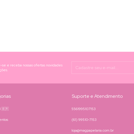
-se e receba nossas ofertas novidades
ções.
orias
Suporte e Atendimento
il 🇧🇷
5561995107153
entos
(61) 99510-7153
loja@magpapelaria.com.br