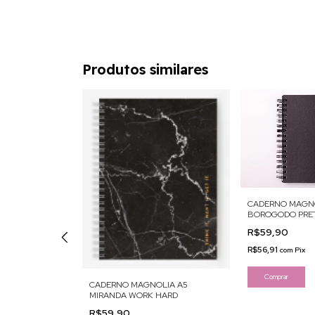
Produtos similares
CADERNO MAGNO
BOROGODO PRE
R$59,90
R$56,91
com
Pix
CADERNO MAGNOLIA A5
MIRANDA WORK HARD
OA PRETO A5
R$59,90