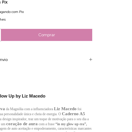
m
Pix
gando com Pix
lhes
nvio
low Up by Liz Macedo
iva
Liz Macedo
da Magnólia com a influenciadora
foi
Caderno A5
sua personalidade única e cheia de energia. O
u design inspirador, traz um toque de motivação para o seu dia a
coração de aura
ta um
com a frase
“in my glow up era”,
gem de auto aceitação e empoderamento, características marcantes