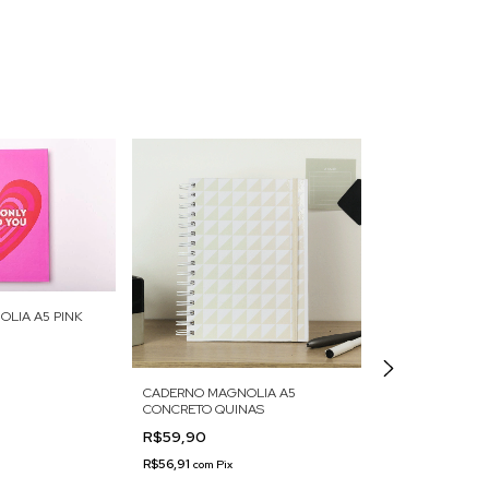
LIA A5 PINK
CADERNO MAGNOLIA A5
CADERNO A5 LU
CONCRETO QUINAS
R$47,94
-
40
%
R$59,90
R$79,90
R$56,91
com
Pix
R$45,54
com
Pix