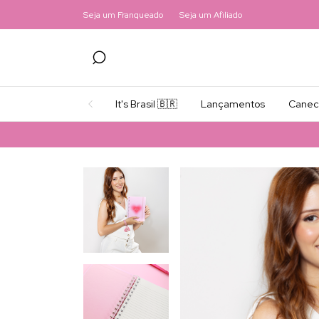
Seja um Franqueado
Seja um Afiliado
It's Brasil 🇧🇷
Lançamentos
Canec
Frete