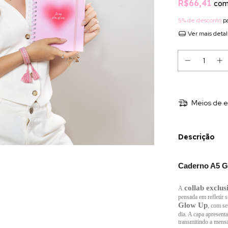
R$66,41
co
5% de desconto
pa
Ver mais deta
Meios de e
Descrição
Caderno A5 G
collab exclus
A
pensada em refletir 
Glow Up
, com se
dia. A capa apresen
transmitindo a mensa