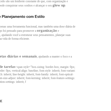
cedo são um lembrete constante de que, com organização e
glow up
pode conquistar seus sonhos e alcançar o seu
.
 Planejamento com Estilo
apenas uma ferramenta funcional, mas também uma dose diária de
organização
ign foi pensado para promover a
e
, ajudando você a estruturar seus pensamentos, planejar suas
ua vida de forma eficiente.
etas diárias e semanais
, ajudando a manter o foco e a
de tarefas
<span style="box-sizing: border-box; margin: 0px;
er: 0px; vertical-align: baseline; font-style: inherit; font-variant:
ch: inherit; line-height: inherit; font-family: inherit; font-optical-
ont-size-adjust: inherit; font-kerning: inherit; font-feature-settings:
tion-settings: inherit; f
ar