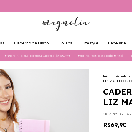
as
Caderno de Disco
Collabs
Lifestyle
Papelaria
 grátis nas compras acima de R$299
Entregamos para Todo Brasil
Toda loj
Início
.
Papelaria
LIZ MACEDO GL
CADER
LIZ M
SKU:
789869945
R$69,90