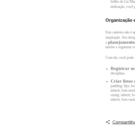
brilho de Liz Ma
dedicação, você 
Organização e
Este caderno não é 
inspiração. Seu des
planejamento
o
tarefas e organizar s
Com ele, você pode:
Registrar m
disciplina.
Criar listas 
padding: 0px; bord
inherit; font-stret
sizing: inherit; f
inherit; font-varia
Compartilh