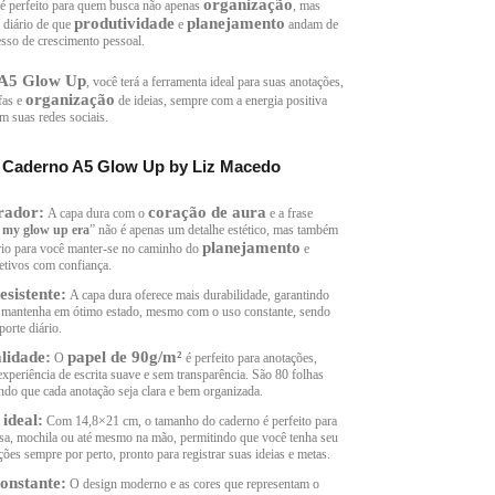
organização
 é perfeito para quem busca não apenas
, mas
produtividade
planejamento
diário de que
e
andam de
sso de crescimento pessoal.
A5 Glow Up
, você terá a ferramenta ideal para suas anotações,
organização
fas e
de ideias, sempre com a energia positiva
m suas redes sociais.
o Caderno A5 Glow Up by Liz Macedo
rador:
coração de aura
A capa dura com o
e a frase
 my glow up era
” não é apenas um detalhe estético, mas também
planejamento
rio para você manter-se no caminho do
e
jetivos com confiança.
sistente:
A capa dura oferece mais durabilidade, garantindo
e mantenha em ótimo estado, mesmo com o uso constante, sendo
porte diário.
lidade:
papel de 90g/m²
O
é perfeito para anotações,
xperiência de escrita suave e sem transparência. São 80 folhas
ndo que cada anotação seja clara e bem organizada.
ideal:
Com 14,8×21 cm, o tamanho do caderno é perfeito para
lsa, mochila ou até mesmo na mão, permitindo que você tenha seu
ões sempre por perto, pronto para registrar suas ideias e metas.
onstante:
O design moderno e as cores que representam o