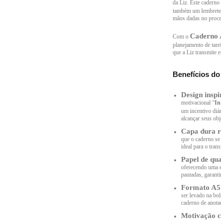
da Liz. Este caderno
também um lembrete 
mãos dadas no proce
Caderno 
Com o
planejamento de tare
que a Liz transmite e
Benefícios d
Design inspi
motivacional “
In
um incentivo diá
alcançar seus ob
Capa dura re
que o caderno s
ideal para o trans
Papel de qua
oferecendo uma e
pautadas, garanti
Formato A5 
ser levado na bo
caderno de anotaç
Motivação c