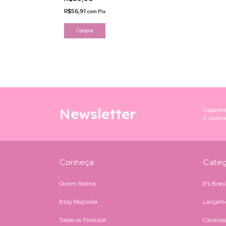
FF
R$56,91
com
Pix
Newsletter
Cadastre
e promo
Conheça
Categ
Quem Somos
It's Bras
Blog Magnólia
Lançam
Todos os Produtos
Canecas