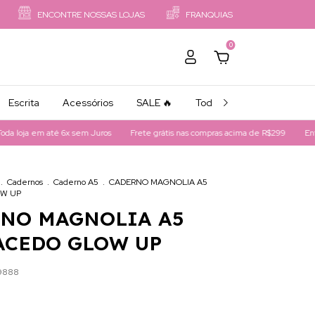
ENCONTRE NOSSAS LOJAS
FRANQUIAS
0
Escrita
Acessórios
SALE 🔥
Todos os Produtos
a em até 6x sem Juros
Frete grátis nas compras acima de R$299
Entregamos
.
Cadernos
.
Caderno A5
.
CADERNO MAGNOLIA A5
OW UP
NO MAGNOLIA A5
ACEDO GLOW UP
9888