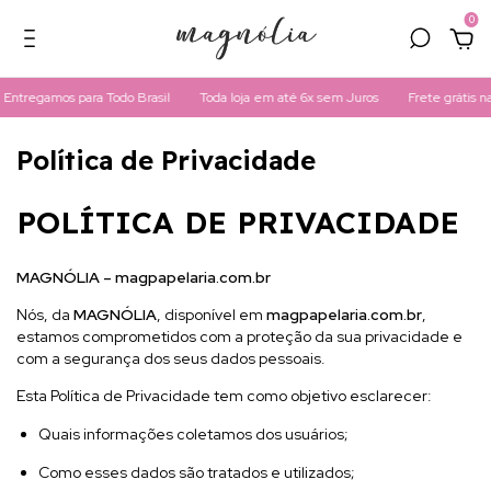
0
regamos para Todo Brasil
Toda loja em até 6x sem Juros
Frete grátis nas 
Política de Privacidade
POLÍTICA DE PRIVACIDADE
MAGNÓLIA – magpapelaria.com.br
Nós, da
MAGNÓLIA
, disponível em
magpapelaria.com.br
,
estamos comprometidos com a proteção da sua privacidade e
com a segurança dos seus dados pessoais.
Esta Política de Privacidade tem como objetivo esclarecer:
Quais informações coletamos dos usuários;
Como esses dados são tratados e utilizados;