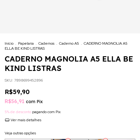
Início
.
Papelaria
.
Cadernos
.
Caderno A5
.
CADERNO MAGNOLIA A5
ELLA BE KIND LISTRAS
CADERNO MAGNOLIA A5 ELLA BE
KIND LISTRAS
SKU:
7898699452896
R$59,90
R$56,91
com
Pix
5% de desconto
pagando com Pix
Ver mais detalhes
Veja outras opções