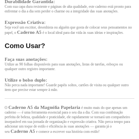
Durabilidade Garantida:
Com sua capa dura resistente e páginas de alta qualidade, este caderno está pronto para
enfrentar o dia a dia sem perder o charme ou a integridade das suas anotações.
Expressão Criativa:
Seja você um escritor, desenhista ou alguém que gosta de colocar seus pensamentos no
Caderno A5
papel, o
é o local ideal para dar vida às suas ideias e inspirações.
Como Usar?
Faça suas anotações:
Utilize as 90 folhas disponíveis para suas anotações, listas de tarefas, esboços ou
qualquer outro registro importante.
Utilize o bolso duplo:
Não perca nada importante! Guarde papéis soltos, cartões de visita ou qualquer outro
item que precise estar sempre à mão.
Caderno A5 da Magnólia Papelaria
O
é muito mais do que apenas um
caderno — é uma ferramenta essencial para o seu dia a dia. Com sua combinação
perfeita de beleza, qualidade e praticidade, ele rapidamente se tornará um companheiro
inseparável em sua jornada de organização e expressão criativa. Não perca tempo para
adicionar um toque de estilo e eficiência às suas anotações — garanta já o
Caderno A5
seu
e comece a escrever sua história com estilo!