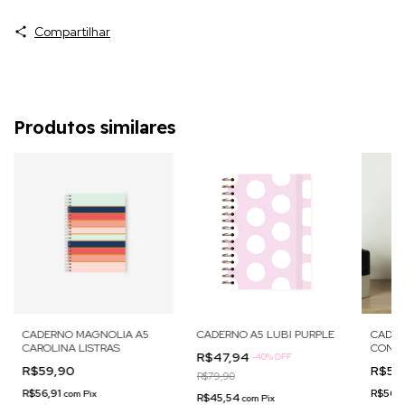
Compartilhar
Produtos similares
CADERNO MAGNOLIA A5
CADERNO A5 LUBI PURPLE
CADER
CAROLINA LISTRAS
CONCR
R$47,94
-
40
%
OFF
R$59,90
R$59
R$79,90
R$56,91
R$56,
com
Pix
R$45,54
com
Pix