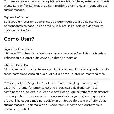
Com sua capa dura resistente e páginas de alta qualidade, este caderno está
pronto para enfrentar o dia a dia sem perder o charme ou a integridade das
suas anotações.
Expressão Criativa:
Seja você um escritor, desenhista ou alguém que gosta de colocar seus
pensamentos no papel, o
Caderno A5
é o local ideal para dar vida às suas
ideias e inspirações.
Como Usar?
Faça suas Anotações:
Utilize as 90 folhas disponíveis para fazer suas anotações, listas de tarefas,
esboços ou qualquer outra coisa que desejar registrar.
Utilize o Bolso Duplo:
Não deixe nada importante escapar! Utilize o bolso duplo para guardar papéis
soltos, cartões de visita ou qualquer outro item que precise manter à mão.
O
Caderno A5 da Magnólia Papelaria
é muito mais do que apenas um
caderno — é uma ferramenta essencial para sua vida diária. Com sua
combinação de beleza, qualidade e praticidade, ele se tornará rapidamente
um companheiro inseparável em sua jornada de organização e expressão
criativa. Não espere mais para adicionar um toque de estilo e eficiência às
suas anotações — garanta já o seu
Caderno A5
e comece a escrever sua
história com estilo!