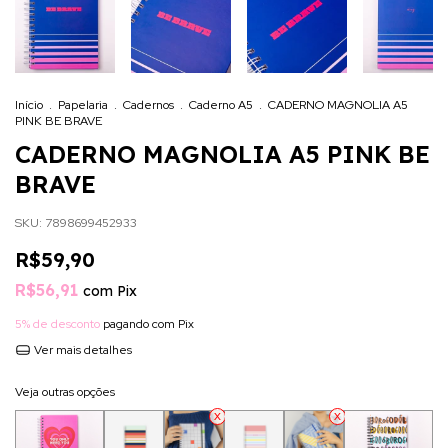
Início
.
Papelaria
.
Cadernos
.
Caderno A5
.
CADERNO MAGNOLIA A5
PINK BE BRAVE
CADERNO MAGNOLIA A5 PINK BE
BRAVE
SKU:
7898699452933
R$59,90
R$56,91
com
Pix
5% de desconto
pagando com Pix
Ver mais detalhes
Veja outras opções