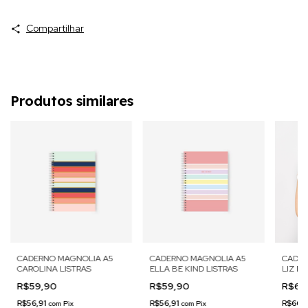
Compartilhar
Produtos similares
CADERNO MAGNOLIA A5
CADERNO MAGNOLIA A5
CADER
CAROLINA LISTRAS
ELLA BE KIND LISTRAS
LIZ M
R$59,90
R$59,90
R$69
R$56,91
R$56,91
R$66,
com
Pix
com
Pix