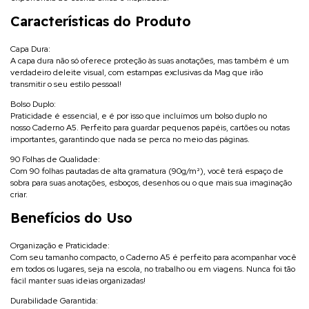
Características do Produto
Capa Dura:
A capa dura não só oferece proteção às suas anotações, mas também é um
verdadeiro deleite visual, com estampas exclusivas da Mag que irão
transmitir o seu estilo pessoal!
Bolso Duplo:
Praticidade é essencial, e é por isso que incluímos um bolso duplo no
nosso
Caderno A5
. Perfeito para guardar pequenos papéis, cartões ou notas
importantes, garantindo que nada se perca no meio das páginas.
90 Folhas de Qualidade:
Com 90 folhas pautadas de alta gramatura (90g/m²), você terá espaço de
sobra para suas anotações, esboços, desenhos ou o que mais sua imaginação
criar.
Benefícios do Uso
Organização e Praticidade:
Com seu tamanho compacto, o
Caderno A5
é perfeito para acompanhar você
em todos os lugares, seja na escola, no trabalho ou em viagens. Nunca foi tão
fácil manter suas ideias organizadas!
Durabilidade Garantida: