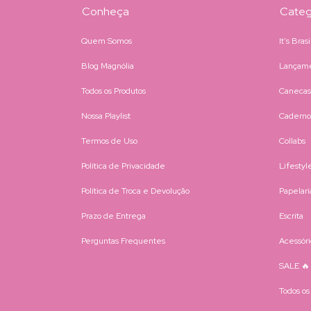
Conheça
Categ
Quem Somos
It's Bras
Blog Magnólia
Lançam
Todos os Produtos
Canecas
Nossa Playlist
Caderno
Termos de Uso
Collabs
Política de Privacidade
Lifestyl
Política de Troca e Devolução
Papelari
Prazo de Entrega
Escrita
Perguntas Frequentes
Acessóri
SALE 🔥
Todos os