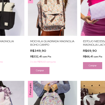
 MAGNOLIA
MOCHILA QUADRADA MAGNOLIA
ESTOJO NECESSA
BOHO CAMPO
MAGNOLIA LACY
R$349,90
R$69,90
R$332,41
R$66,41
com
Pix
com
Pix
ros
3
x
de
R$116,63
sem juros
Frete grátis