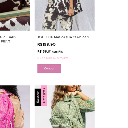
IRE DAILY
TOTE FLIP MAGNOLIA COW PRINT
PRINT
R$199,90
R$189,91
com
Pix
3
x
de
R$66,63
sem juros
Frete grátis
Esgotado