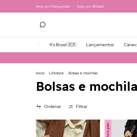
Seja um Franqueado
Seja um Afiliado
It's Brasil 🇧🇷
Lançamentos
Canec
Início
.
Lifestyle
.
Bolsas e mochilas
Bolsas e mochil
Ordenar
Filtrar
Frete grátis