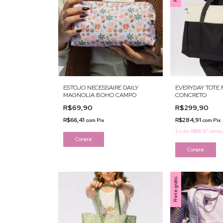
ESTOJO NECESSAIRE DAILY
EVERYDAY TOTE
MAGNOLIA BOHO CAMPO
CONCRETO
R$69,90
R$299,90
R$66,41
R$284,91
com
Pix
com
Pix
3
x
de
R$99,97
sem ju
Frete grátis