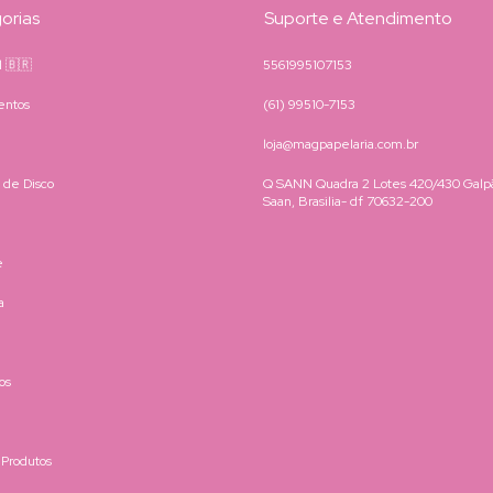
orias
Suporte e Atendimento
il 🇧🇷
5561995107153
entos
(61) 99510-7153
loja@magpapelaria.com.br
 de Disco
Q SANN Quadra 2 Lotes 420/430 Galpã
Saan, Brasilia- df 70632-200
e
a
os
 Produtos