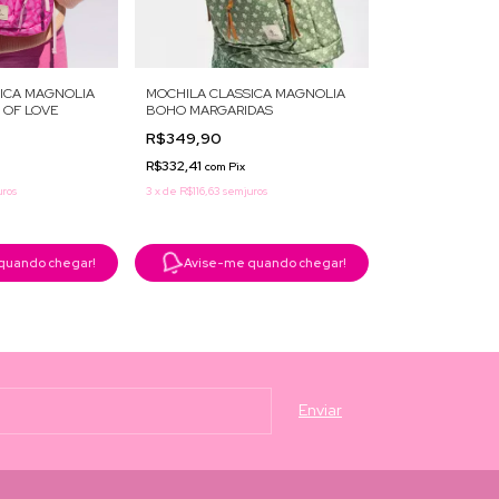
ICA MAGNOLIA
MOCHILA CLASSICA MAGNOLIA
 OF LOVE
BOHO MARGARIDAS
R$349,90
R$332,41
com
Pix
uros
3
x
de
R$116,63
sem juros
quando chegar!
Avise-me quando chegar!