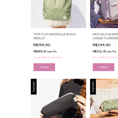
TOTE FLIP MAGNOLIA BOHO
MOCHILA QUAD
PAISLEY
CANDY FLOWERS
R$199,90
R$349,90
R$189,91
R$332,41
com
Pix
com
Pix
3
x
de
R$66,63
sem juros
3
x
de
R$116,63
sem ju
Esgotado
Esgotado