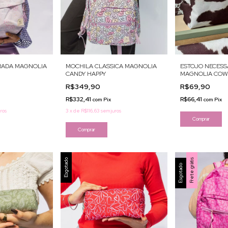
RADA MAGNOLIA
MOCHILA CLASSICA MAGNOLIA
ESTOJO NECESSA
CANDY HAPPY
MAGNOLIA COW 
R$349,90
R$69,90
R$332,41
R$66,41
com
Pix
com
Pix
ros
3
x
de
R$116,63
sem juros
Esgotado
Frete grátis
Esgotado