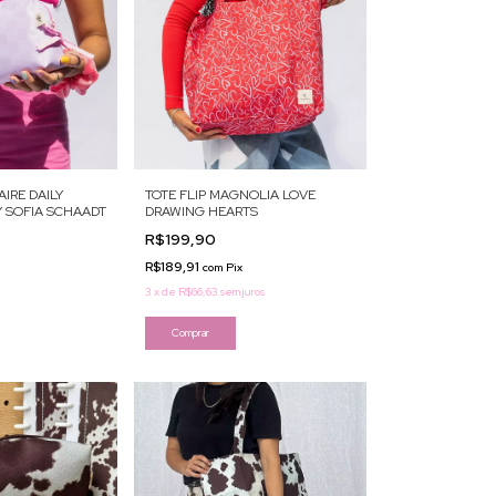
IRE DAILY
TOTE FLIP MAGNOLIA LOVE
 SOFIA SCHAADT
DRAWING HEARTS
R$199,90
R$189,91
com
Pix
3
x
de
R$66,63
sem juros