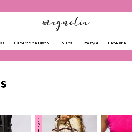
as
Caderno de Disco
Collabs
Lifestyle
Papelaria
as
Frete grátis