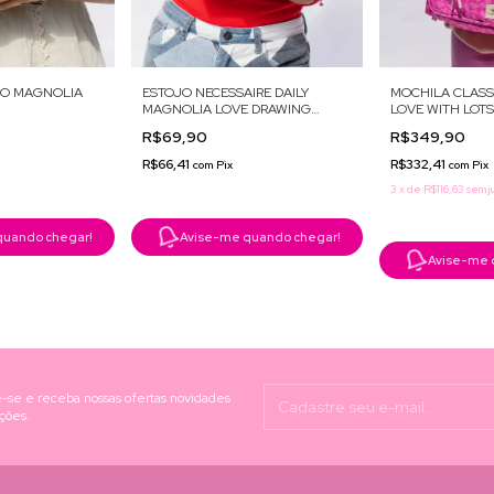
CO MAGNOLIA
ESTOJO NECESSAIRE DAILY
MOCHILA CLASS
MAGNOLIA LOVE DRAWING
LOVE WITH LOTS
HEARTS
R$69,90
R$349,90
R$66,41
R$332,41
com
Pix
com
Pix
3
x
de
R$116,63
sem j
quando chegar!
Avise-me quando chegar!
Avise-me 
-se e receba nossas ofertas novidades
ções.