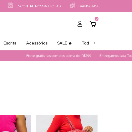
ENCONTRE NOSSAS LOJAS
FRANQUIAS
0
Escrita
Acessórios
SALE 🔥
Todos os Produtos
Frete grátis nas compras acima de R$299
Entregamos para Todo Brasil