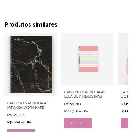
Produtos similares
CADERNO MAGNOLIA A5
CADER
ELLA BE KIND LISTRAS
LIZ M
CADERNO MAGNOLIA A5
R$59,90
R$69
MIRANDA WORK HARD
R$56,91
R$66,
com
Pix
R$59,90
R$56,91
com
Pix