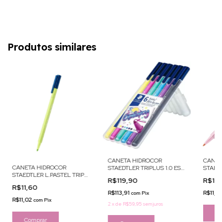
Produtos similares
CANETA HIDROCOR
CANET
CANETA HIDROCOR
STAEDTLER TRIPLUS 1.0 EST
STAEDT
STAEDTLER L.PASTEL TRIP
C/6 GALA
1.0 RS
R$119,90
R$11
1.0 VD
R$11,60
R$113,91
R$11,0
com
Pix
R$11,02
com
Pix
2
x
de
R$59,95
sem juros