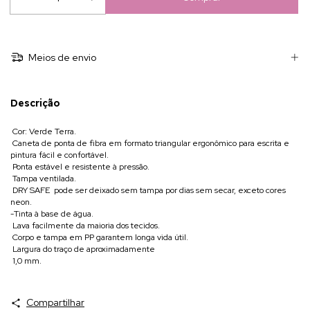
Meios de envio
Descrição
 Cor: Verde Terra.
 Caneta de ponta de fibra em formato triangular ergonômico para escrita e
pintura fácil e confortável.
 Ponta estável e resistente à pressão.
 Tampa ventilada.
 DRY SAFE  pode ser deixado sem tampa por dias sem secar, exceto cores
neon.
-Tinta à base de água.
 Lava facilmente da maioria dos tecidos.
 Corpo e tampa em PP garantem longa vida útil.
 Largura do traço de aproximadamente
 1,0 mm.
Compartilhar