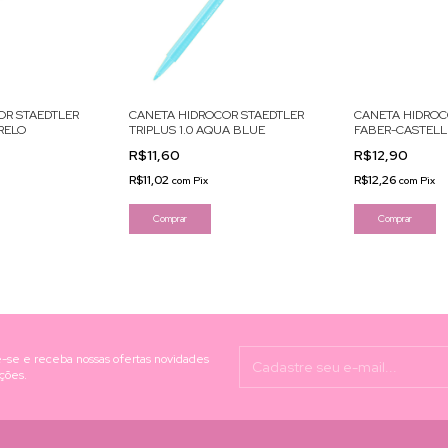
CANETA HIDROCOR STAEDTLER
CANETA HIDROC
OR STAEDTLER
TRIPLUS 1.0 AQUA BLUE
FABER-CASTELL
ARELO
R$11,60
R$12,90
R$11,02
R$12,26
com
Pix
com
Pix
Comprar
-se e receba nossas ofertas novidades
ções.