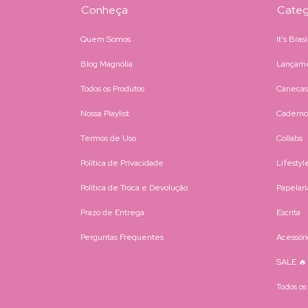
Conheça
Categ
Quem Somos
It's Bras
Blog Magnólia
Lançam
Todos os Produtos
Canecas
Nossa Playlist
Caderno
Termos de Uso
Collabs
Política de Privacidade
Lifestyl
Política de Troca e Devolução
Papelari
Prazo de Entrega
Escrita
Perguntas Frequentes
Acessóri
SALE 🔥
Todos os