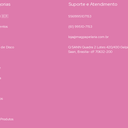
orias
Suporte e Atendimento
il 🇧🇷
5561995107153
entos
(61) 99510-7153
loja@magpapelaria.com.br
 de Disco
Q SANN Quadra 2 Lotes 420/430 Galpã
Saan, Brasilia- df 70632-200
e
a
os
 Produtos