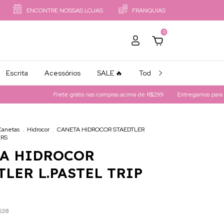
ENCONTRE NOSSAS LOJAS
FRANQUIAS
0
Escrita
Acessórios
SALE 🔥
Todos os Produtos
Frete grátis nas compras acima de R$299
Entregamos para Todo 
Canetas
.
Hidrocor
.
CANETA HIDROCOR STAEDTLER
 RS
A HIDROCOR
TLER L.PASTEL TRIP
638