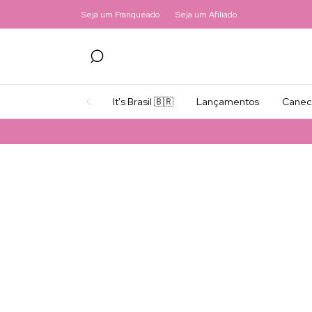
Seja um Franqueado
Seja um Afiliado
It's Brasil 🇧🇷
Lançamentos
Canec