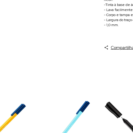
-Tinta à base de 
- Lava facilmente 
- Corpo e tampa e
- Largura do tra
- 1,0 mm.
Compartilh