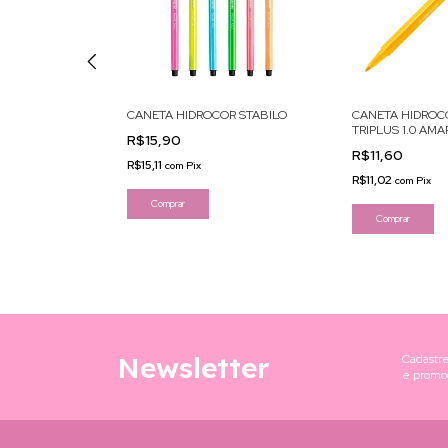
CANETA HIDROCOR STABILO
R TRIS HIDRO
CANETA HIDROC
EST C/6
TRIPLUS 1.0 AM
R$15,90
R$11,60
R$15,11
com
Pix
R$11,02
com
Pix
Comprar
Newsletter
Cadastre
e promo