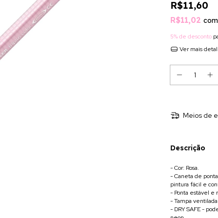
R$11,60
R$11,02
com
5% de desconto
pa
Ver mais deta
Meios de e
Descrição
- Cor: Rosa.
- Caneta de ponta
pintura fácil e con
- Ponta estável e 
- Tampa ventilada
- DRY SAFE - pode
neon.