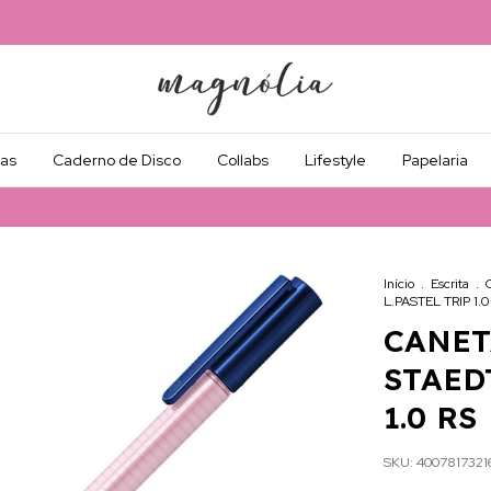
as
Caderno de Disco
Collabs
Lifestyle
Papelaria
Início
.
Escrita
.
L.PASTEL TRIP 1.0
CANET
STAED
1.0 RS
SKU:
4007817321