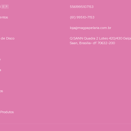
il 🇧🇷
5561995107153
entos
(61) 99510-7153
loja@magpapelaria.com.br
 de Disco
Q SANN Quadra 2 Lotes 420/430 Galpã
Saan, Brasilia- df 70632-200
e
a
os
 Produtos