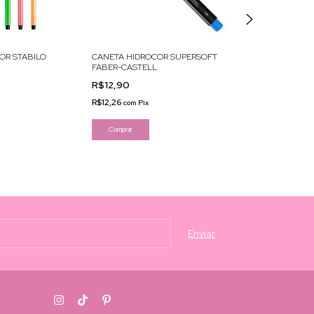
OR STABILO
CANETA HIDROCOR SUPERSOFT
FABER-CASTELL
CANETA HIDROC
L.PASTEL TRIP 1.
R$12,90
R$11,60
R$12,26
com
Pix
R$11,02
com
Pix
Comprar