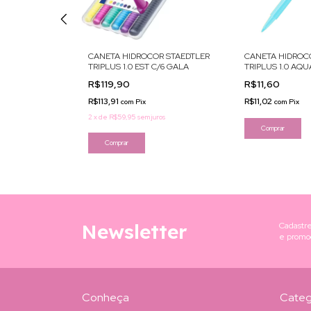
R STAEDTLER
CANETA HIDROCOR STAEDTLER
CANETA HIDROC
C/6 FLAM
TRIPLUS 1.0 EST C/6 GALA
TRIPLUS 1.0 AQ
R$119,90
R$11,60
R$113,91
R$11,02
com
Pix
com
Pix
ros
2
x
de
R$59,95
sem juros
Newsletter
Cadastre
e promo
Conheça
Categ