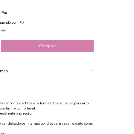
Pix
gando com Pix
lhes
nvio
neta de ponta de fibra em formato triangular ergonômico
ura fácil e confortável.
resistente à pressão.
.
 ser deixado sem tampa por dias sem secar, exceto cores
água.