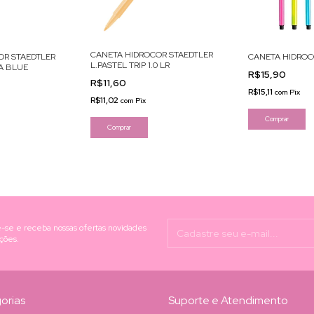
CANETA HIDROCOR STAEDTLER
CANETA HIDROC
OR STAEDTLER
L.PASTEL TRIP 1.0 LR
UA BLUE
R$15,90
R$11,60
R$15,11
com
Pix
R$11,02
com
Pix
Comprar
-se e receba nossas ofertas novidades
ções.
orias
Suporte e Atendimento