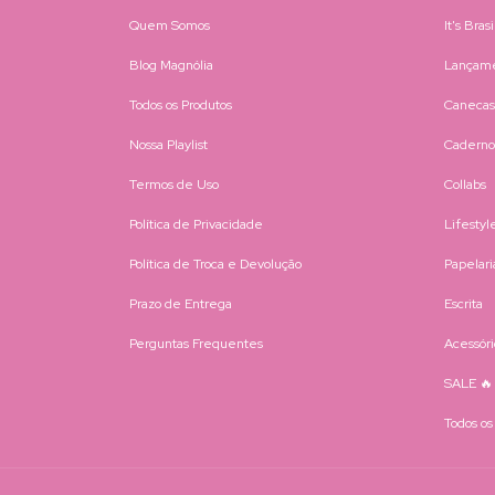
Quem Somos
It's Bras
Blog Magnólia
Lançam
Todos os Produtos
Canecas
Nossa Playlist
Caderno
Termos de Uso
Collabs
Política de Privacidade
Lifestyl
Política de Troca e Devolução
Papelari
Prazo de Entrega
Escrita
Perguntas Frequentes
Acessóri
SALE 🔥
Todos os