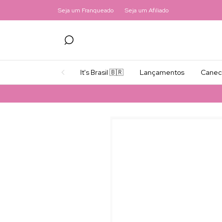
Seja um Franqueado
Seja um Afiliado
It's Brasil 🇧🇷
Lançamentos
Canec