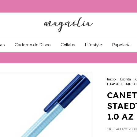
as
Caderno de Disco
Collabs
Lifestyle
Papelaria
Início
.
Escrita
.
L.PASTEL TRIP 1.0
CANET
STAED
1.0 AZ
SKU:
4007817330