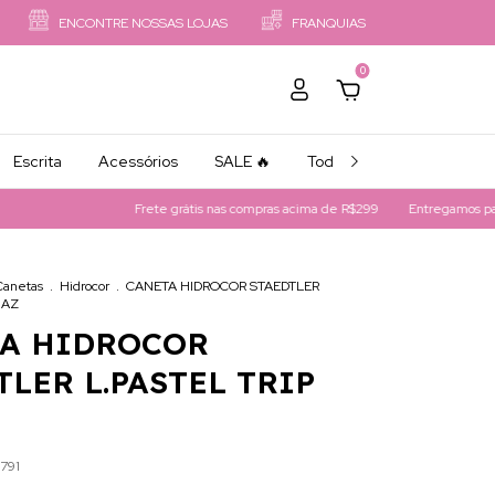
ENCONTRE NOSSAS LOJAS
FRANQUIAS
0
Escrita
Acessórios
SALE 🔥
Todos os Produtos
Frete grátis nas compras acima de R$299
Entregamos para To
Canetas
.
Hidrocor
.
CANETA HIDROCOR STAEDTLER
 AZ
A HIDROCOR
TLER L.PASTEL TRIP
791