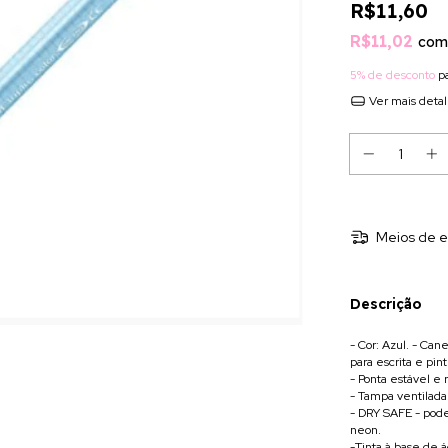
R$11,60
R$11,02
com
5% de desconto
pa
Ver mais deta
Meios de e
Descrição
- Cor: Azul. - Ca
para escrita e pint
- Ponta estável e 
- Tampa ventilada
- DRY SAFE - pode
neon.
-Tinta à base de 