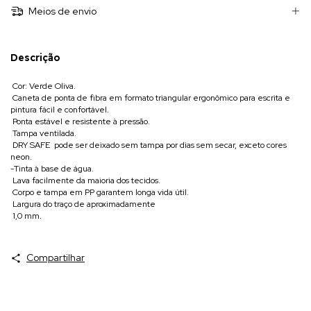
Meios de envio
Descrição
 Cor: Verde Oliva.
 Caneta de ponta de fibra em formato triangular ergonômico para escrita e
pintura fácil e confortável.
 Ponta estável e resistente à pressão.
 Tampa ventilada.
 DRY SAFE  pode ser deixado sem tampa por dias sem secar, exceto cores
neon.
-Tinta à base de água.
 Lava facilmente da maioria dos tecidos.
 Corpo e tampa em PP garantem longa vida útil.
 Largura do traço de aproximadamente
 1,0 mm.
Compartilhar