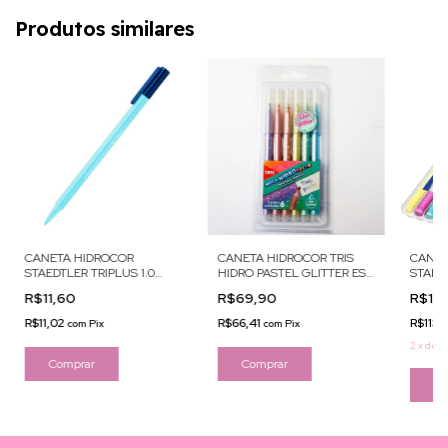
Produtos similares
CANETA HIDROCOR
CANETA HIDROCOR TRIS
CANET
STAEDTLER TRIPLUS 1.0
HIDRO PASTEL GLITTER EST
STAEDT
AQUA BLUE
C/6
C/6 G
R$11,60
R$69,90
R$11
R$11,02
R$66,41
R$113,
com
Pix
com
Pix
2
x
de
R