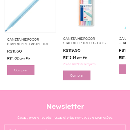
CANETA HIDROCOR
CANET
CANETA HIDROCOR
STAEDTLER TRIPLUS 1.0 EST
STAEDT
STAEDTLER L.PASTEL TRIP
C/6 FLAM
AQUA
1.0 AZ
R$119,90
R$11
R$11,60
R$113,91
R$11,0
com
Pix
R$11,02
com
Pix
2
x
de
R$59,95
sem juros
Newsletter
Cadastre-se e receba nossas ofertas novidades e promoções.