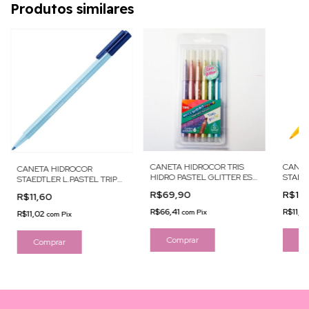
Produtos similares
CANETA HIDROCOR TRIS
CANET
CANETA HIDROCOR
HIDRO PASTEL GLITTER EST
STAEDT
STAEDTLER L.PASTEL TRIP
C/6
AMAR
1.0 AZ
R$69,90
R$11
R$11,60
R$66,41
R$11,0
com
Pix
R$11,02
com
Pix