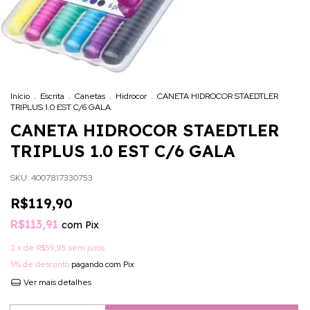
Início
.
Escrita
.
Canetas
.
Hidrocor
.
CANETA HIDROCOR STAEDTLER
TRIPLUS 1.0 EST C/6 GALA
CANETA HIDROCOR STAEDTLER
TRIPLUS 1.0 EST C/6 GALA
SKU:
4007817330753
R$119,90
R$113,91
com
Pix
2
x de
R$59,95
sem juros
5% de desconto
pagando com Pix
Ver mais detalhes