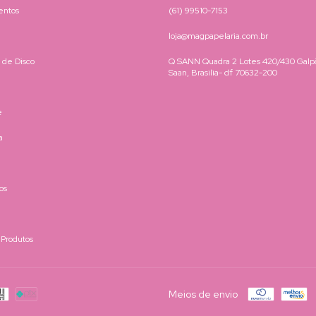
entos
(61) 99510-7153
loja@magpapelaria.com.br
 de Disco
Q SANN Quadra 2 Lotes 420/430 Galpã
Saan, Brasilia- df 70632-200
e
a
os
 Produtos
Meios de envio