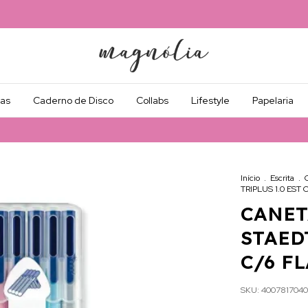
as
Caderno de Disco
Collabs
Lifestyle
Papelaria
Início
.
Escrita
.
TRIPLUS 1.0 EST 
CANET
STAEDT
C/6 F
SKU:
4007817040