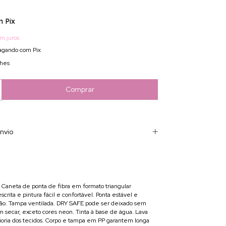
m
Pix
m juros
gando com Pix
lhes
nvio
. Caneta de ponta de fibra em formato triangular
crita e pintura fácil e confortável. Ponta estável e
são. Tampa ventilada. DRY SAFE pode ser deixado sem
m secar, exceto cores neon. Tinta à base de água. Lava
oria dos tecidos. Corpo e tampa em PP garantem longa