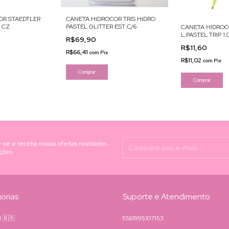
OR STAEDTLER
CANETA HIDROCOR TRIS HIDRO
0 CZ
PASTEL GLITTER EST C/6
CANETA HIDROC
L.PASTEL TRIP 1.
R$69,90
R$11,60
R$66,41
com
Pix
R$11,02
com
Pix
-se e receba nossas ofertas novidades
ções.
orias
Suporte e Atendimento
il 🇧🇷
5561995107153