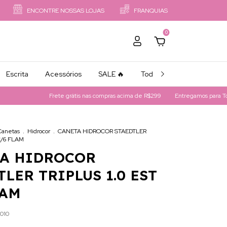
ENCONTRE NOSSAS LOJAS
FRANQUIAS
0
Escrita
Acessórios
SALE 🔥
Todos os Produtos
Frete grátis nas compras acima de R$299
Entregamos para Todo Br
Canetas
.
Hidrocor
.
CANETA HIDROCOR STAEDTLER
C/6 FLAM
A HIDROCOR
LER TRIPLUS 1.0 EST
LAM
010