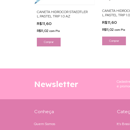
OR SUPERSOFT
CANETA HIDROC
CANETA HIDROCOR STAEDTLER
L.PASTEL TRIP 1.
L.PASTEL TRIP 1.0 AZ
R$11,60
R$11,60
R$11,02
com
Pix
R$11,02
com
Pix
Newsletter
Cadastre
e promo
Conheça
Categ
Quem Somos
It's Bras