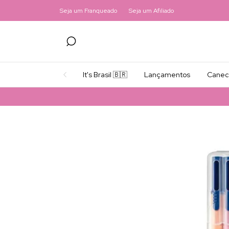
Seja um Franqueado
Seja um Afiliado
It's Brasil 🇧🇷
Lançamentos
Canec