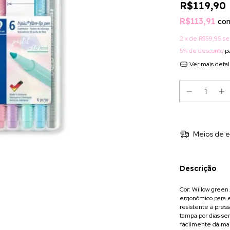
R$119,90
R$113,91
co
2
x de
R$59,95
se
5% de desconto
pa
Ver mais deta
Meios de e
Descrição
Cor: Willow green
ergonômico para es
resistente à pres
tampa por dias se
facilmente da mai