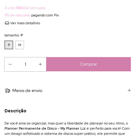
3
x de
R$56,63
sem juros
5% de desconto
pagando com Pix
Ver mais detalhes
tamanho:
P
P
M
Meios de envio
Descrição
Se você ama se organizar, mas quer a liberdade de planejar no seu ritmo, o
Planner Permanente de Disco - My Planner Liz
é perfeito para você! Com
um design sofisticado e sistema de discos super prático, ele permite que