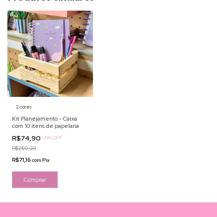
2 cores
Kit Planejamento - Caixa
com 10 itens de papelaria
R$74,90
-
71
%
OFF
R$259,20
R$71,16
com
Pix
Comprar