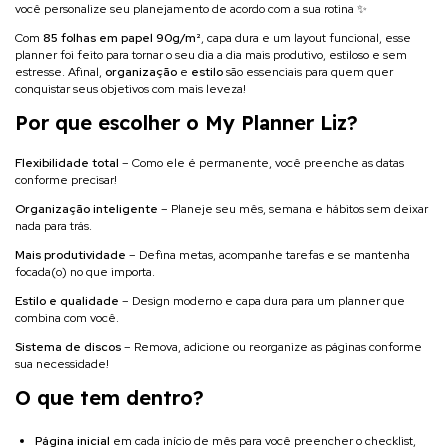
você personalize seu planejamento de acordo com a sua rotina ✨
Com
85 folhas em papel 90g/m²
, capa dura e um layout funcional, esse
planner foi feito para tornar o seu dia a dia mais produtivo, estiloso e sem
estresse. Afinal,
organização
e
estilo
são essenciais para quem quer
conquistar seus objetivos com mais leveza!
Por que escolher o My Planner Liz?
Flexibilidade total
– Como ele é permanente, você preenche as datas
conforme precisar!
Organização inteligente
– Planeje seu mês, semana e hábitos sem deixar
nada para trás.
Mais produtividade
– Defina metas, acompanhe tarefas e se mantenha
focada(o) no que importa.
Estilo e qualidade
– Design moderno e capa dura para um planner que
combina com você.
Sistema de discos
– Remova, adicione ou reorganize as páginas conforme
sua necessidade!
O que tem dentro?
Página inicial
em cada início de mês para você preencher o checklist,