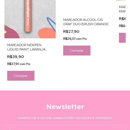
MARCA
MARC
CANC
R$67
MARCADOR ALCOOL CIS
GRAF DUO BRUSH ORANGE
R$64,
R$27,90
R$26,51
com
Pix
MARCADOR NEWPEN
LIQUID PAINT LARANJA
FLUOR 1.0
R$39,90
R$37,91
com
Pix
Newsletter
Cadastre-se e receba nossas ofertas novidades e promoções.