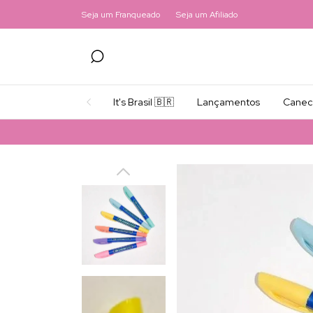
Seja um Franqueado
Seja um Afiliado
It's Brasil 🇧🇷
Lançamentos
Canec