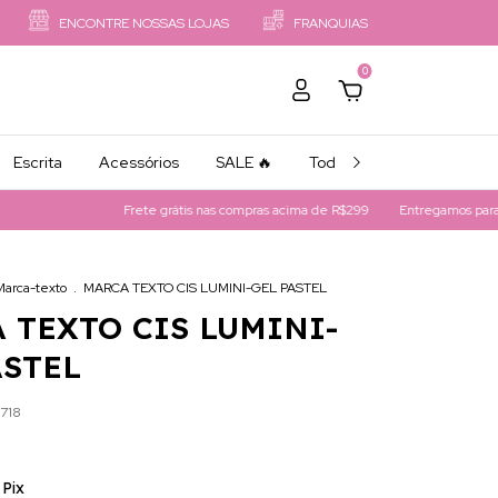
ENCONTRE NOSSAS LOJAS
FRANQUIAS
0
Escrita
Acessórios
SALE 🔥
Todos os Produtos
Frete grátis nas compras acima de R$299
Entregamos para Todo Bra
Marca-texto
.
MARCA TEXTO CIS LUMINI-GEL PASTEL
 TEXTO CIS LUMINI-
ASTEL
718
Pix