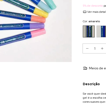
5% de desconto
pa
Ver mais deta
Cor:
amarelo
Meios de e
Descrição
Se você quer des
gel é a escolha ce
cores suaves que 