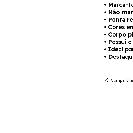
• Marca-t
• Não mar
• Ponta re
• Cores e
• Corpo pl
• Possui c
• Ideal pa
• Destaqu
Compartilh