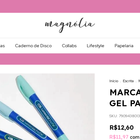
as
Caderno de Disco
Collabs
Lifestyle
Papelaria
Início
.
Escrita
.
MARCA
GEL P
SKU:
7909438013
R$12,60
R$11,97
com