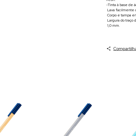
-Tinta à base de 
 Lava facilmente 
 Corpo e tampa e
 Largura do traç
 1,0 mm.
Compartilh