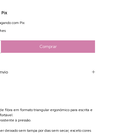
Pix
gando com Pix
lhes
nvio
 de fibra em formato triangular ergonômico para escrita e
fortável.
esistente à pressão.
 ser deixado sem tampa por dias sem secar, exceto cores