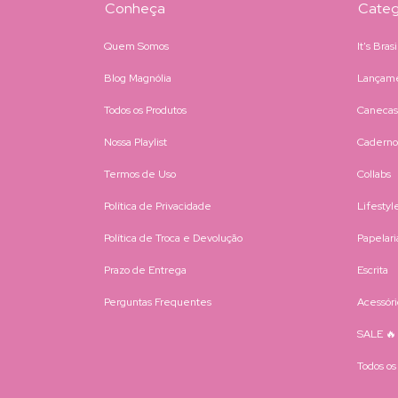
Conheça
Categ
Quem Somos
It's Bras
Blog Magnólia
Lançam
Todos os Produtos
Canecas
Nossa Playlist
Caderno
Termos de Uso
Collabs
Política de Privacidade
Lifestyl
Política de Troca e Devolução
Papelari
Prazo de Entrega
Escrita
Perguntas Frequentes
Acessóri
SALE 🔥
Todos os