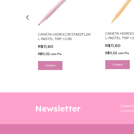
CANETA HIDROC
CANETA HIDROCOR STAEDTLER
R STAEDTLER
L.PASTEL TRIP 1.
L.PASTEL TRIP 1.0 RS
RELO
R$11,60
R$11,60
R$11,02
com
Pix
R$11,02
com
Pix
Newsletter
Cadastre
e promo