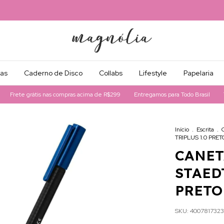
as
Caderno de Disco
Collabs
Lifestyle
Papelaria
rete grátis nas compras acima de R$299
Entregamos para Todo Brasil
Toda 
Início
.
Escrita
.
TRIPLUS 1.0 PRET
CANET
STAED
PRETO
SKU:
4007817323