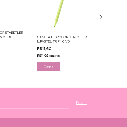
OR STAEDTLER
CANETA HIDRO
UA BLUE
FABER-CASTEL
CANETA HIDROCOR STAEDTLER
L.PASTEL TRIP 1.0 VD
R$12,90
R$11,60
R$12,26
com
Pix
R$11,02
com
Pix
Comprar