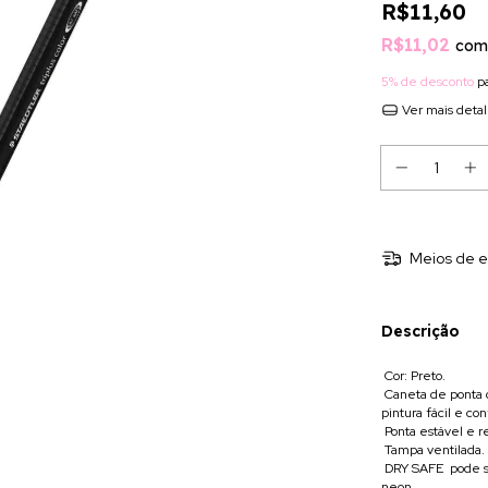
R$11,60
R$11,02
com
5% de desconto
pa
Ver mais deta
Meios de e
Descrição
 Cor: Preto.
 Caneta de ponta
pintura fácil e con
 Ponta estável e r
 Tampa ventilada.
 DRY SAFE  pode
neon.