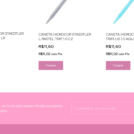
OR STAEDTLER
CANETA HIDROCOR STAEDTLER
CANETA HIDROC
0 LR
L.PASTEL TRIP 1.0 CZ
TRIPLUS 1.0 AQ
R$11,60
R$11,60
R$11,02
R$11,02
com
Pix
com
Pix
-se e receba nossas ofertas novidades
ções.