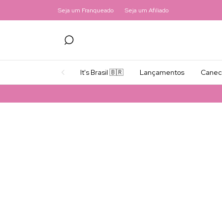
Seja um Franqueado
Seja um Afiliado
It's Brasil 🇧🇷
Lançamentos
Canec
F