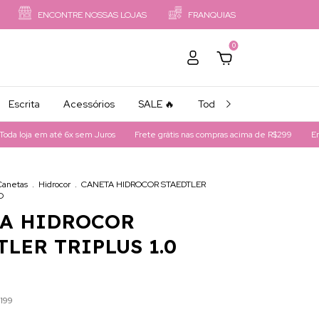
ENCONTRE NOSSAS LOJAS
FRANQUIAS
0
Escrita
Acessórios
SALE 🔥
Todos os Produtos
loja em até 6x sem Juros
Frete grátis nas compras acima de R$299
Entreg
Canetas
.
Hidrocor
.
CANETA HIDROCOR STAEDTLER
O
A HIDROCOR
TLER TRIPLUS 1.0
199