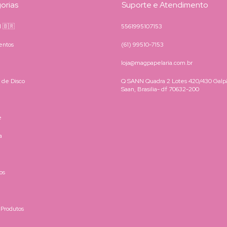
orias
Suporte e Atendimento
il 🇧🇷
5561995107153
entos
(61) 99510-7153
loja@magpapelaria.com.br
 de Disco
Q SANN Quadra 2 Lotes 420/430 Galpã
Saan, Brasilia- df 70632-200
e
a
os
 Produtos