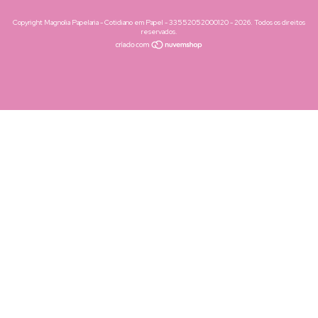
Copyright Magnolia Papelaria - Cotidiano em Papel - 33552052000120 - 2026. Todos os direitos
reservados.