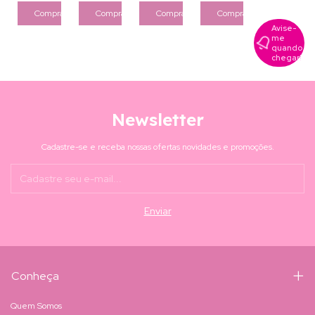
Avise-
me
quando
chegar!
Newsletter
Cadastre-se e receba nossas ofertas novidades e promoções.
Conheça
Quem Somos