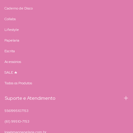
Caderno de Disco
Collabs
Lifestyle
Papelaria
Escrita
Acessórios
SALE 🔥
Todos os Produtos
Suporte e Atendimento
5561995107153
(61) 99510-7153
loja@magpapelaria.com.br