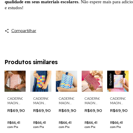
qualidade em seus materiais escolares
. Não espere mais para adicio
e estudos!
Compartilhar
Produtos similares
Esgotado
CADERNO
CADERNO
CADERNO
CADERNO
CADERNO
A
MAGNOLIA
MAGNOLIA
MAGNOLIA
MAGNOLIA
MAGNOLIA
COLEGIAL
COLEGIAL
COLEGIAL
COLEGIAL
COLEGIAL
R$69,90
R$69,90
R$69,90
R$69,90
R$69,90
BOHO
ORIGEM
ORIGEM
LOVE
CANDY
TRIGO
MOSAICO
CHEVRON
RIBBON
CLOUDS
S
R$66,41
R$66,41
R$66,41
R$66,41
R$66,41
com
Pix
com
Pix
com
Pix
com
Pix
com
Pix