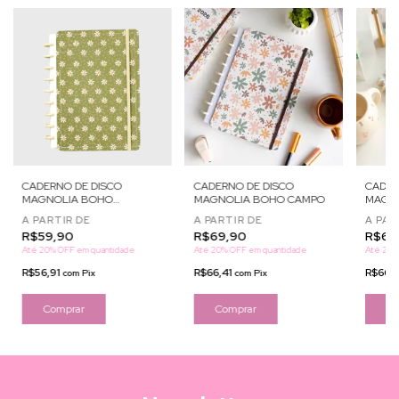
CADERNO DE DISCO
CADERNO DE DISCO
CADER
MAGNOLIA BOHO
MAGNOLIA BOHO CAMPO
MAGN
MARGARIDAS
FLORA
A PARTIR DE
A PARTIR DE
A PAR
R$59,90
R$69,90
R$69
Até 20% OFF
em quantidade
Até 20% OFF
em quantidade
Até 20%
R$56,91
R$66,41
R$66,
com
Pix
com
Pix
Comprar
Comprar
Co