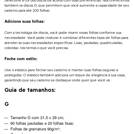
Selecione a cor dos discos de acordo com suas preferências. Nós oferecemos
também os discos G, que permitem que você aumente a capacidade de seu
caderno para até 200 folhas
Adicione suas folhas:
Com a tecnologia de discos, você pode inserir novas folhas conforme sua
necessidade. Você pode misturar e combinar diferentes tipos de folhas para
atender às suas necessidades específicas. Lisas, pautadas, quadriculadas,
coloridas: nós temos o que você precisa.
Feche com estilo:
Use o elástico para fechar seu caderno e manter suas folhas seguras e
protegidas. O elástico também adiciona um toque de elegância à sua capa,
garantindo que seu caderno se destaque onde quer que você vá.
Guia de tamanhos:
G
Tamanho G com 21,5 x 29 cm;
60 folhas pautadas e 20 folhas lisas;
Folhas de gramatura 90g/m²;