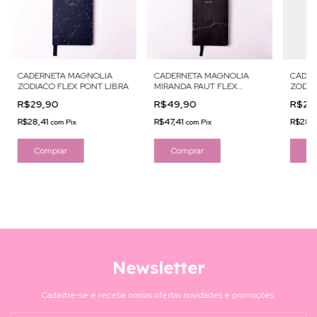
CADERNETA MAGNOLIA
CADERNETA MAGNOLIA
CADER
MIRANDA PAUT FLEX
ZODIACO FLEX PONT LIBRA
ZODIA
NOTES
R$49,90
R$29,90
R$29
R$47,41
R$28,41
R$28,
com
Pix
com
Pix
Newsletter
Cadastre-se e receba nossas ofertas novidades e promoções.