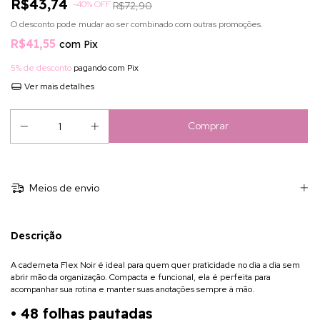
R$43,74
-
40
%
OFF
R$72,90
O desconto pode mudar ao ser combinado com outras promoções.
R$41,55
com
Pix
5% de desconto
pagando com Pix
Ver mais detalhes
Meios de envio
Descrição
A caderneta Flex Noir é ideal para quem quer praticidade no dia a dia sem
abrir mão da organização. Compacta e funcional, ela é perfeita para
acompanhar sua rotina e manter suas anotações sempre à mão.
• 48 folhas pautadas