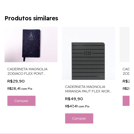
Produtos similares
CADERNETA MAGNOLIA
CADER
ZODIACO FLEX PONT
ZODIA
ESCORPIAO
TOUR
R$29,90
R$29
CADERNETA MAGNOLIA
R$28,41
R$28,
com
Pix
MIRANDA PAUT FLEX WORK
HARD
R$49,90
R$47,41
com
Pix