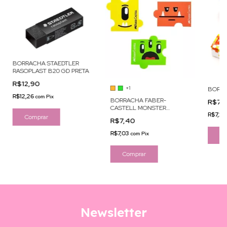
BORRACHA STAEDTLER
RASOPLAST B20 GD PRETA
R$12,90
+1
BORRA
R$12,26
com
Pix
BORRACHA FABER-
R$7,
CASTELL MONSTER
R$7,2
PUZZLE
R$7,40
R$7,03
com
Pix
Co
Comprar
Newsletter